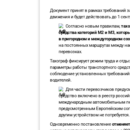
Документ принят в рамках требований 
движения и будет действовать до 1 сент
Согласно новым правилам,
тах
средства категорий М2 и М3, кото
в пригородном и междугородном со
на постоянных маршрутах между на
перевозках.
Тахограф фиксирует режим труда и отдых
параметры работы транспортного средс
соблюдение установленных требований 
водителей.
Для части перевозчиков преду
средство включено в реестр россий
международным автомобильным пер
предусмотренным Европейским сог
другим устройством не потребуется.
Одновременно постановление
отменяет