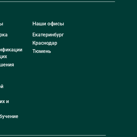
мы
Наши офисы
рка
Екатеринбург
Краснодар
ификации
Тюмень
щих
шения
ой
их и
бучение