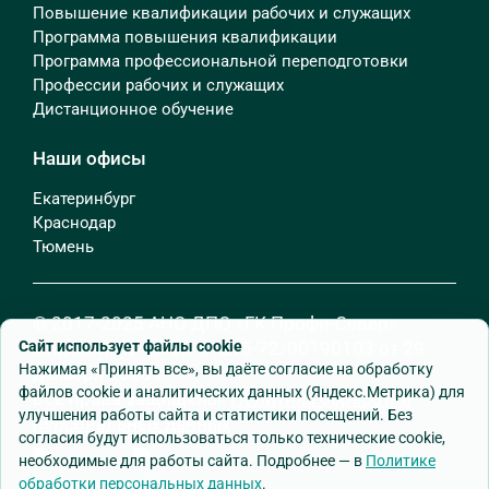
Повышение квалификации рабочих и служащих
Программа повышения квалификации
Программа профессиональной переподготовки
Профессии рабочих и служащих
Дистанционное обучение
Наши офисы
Екатеринбург
Краснодар
Тюмень
© 2017-2025 АНО ДПО «ГК Профи-Север».
Лицензия № Л035-01215-72/00190103 от 29
Сайт использует файлы cookie
Нажимая «Принять все», вы даёте согласие на обработку
декабря 2020 г.
файлов cookie и аналитических данных (Яндекс.Метрика) для
Все права защищены.
Политика обработки
улучшения работы сайта и статистики посещений. Без
персональных данных
согласия будут использоваться только технические cookie,
необходимые для работы сайта. Подробнее — в
Политике
обработки персональных данных
.