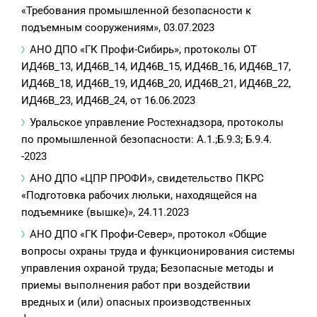
«Требования промышленной безопасности к
подъемным сооружениям», 03.07.2023
АНО ДПО «ГК Профи-Сибирь», протоколы ОТ
ИД46В_13, ИД46В_14, ИД46В_15, ИД46В_16, ИД46В_17,
ИД46В_18, ИД46В_19, ИД46В_20, ИД46В_21, ИД46В_22,
ИД46В_23, ИД46В_24, от 16.06.2023
Уральское управление Ростехнадзора, протоколы
по промышленной безопасности: А.1.;Б.9.3; Б.9.4.
-2023
АНО ДПО «ЦПР ПРОФИ», свидетельство ПКРС
«Подготовка рабочих люльки, находящейся на
подъемнике (вышке)», 24.11.2023
АНО ДПО «ГК Профи-Север», протокол «Общие
вопросы охраны труда и функционирования системы
управления охраной труда; Безопасные методы и
приемы выполнения работ при воздействии
вредных и (или) опасных производственных