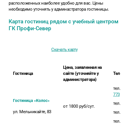
расположенных наиболее удобно для вас. Цены
необходимо уточнять у админастратора гостиницы.
Карта гостиниц рядом с учебный центром
ГК Профи-Север
Скачать карту
Цена, заявленная на
Гостиница
сайте (уточняйте у
Телефо
администратора)
тел.
+7 (
773
Гостиница «Колос»
тел.
+7 (
от 1800 руб/сут.
ул. Мельникайте, 83
тел.
+7 (
тел.
+7 (