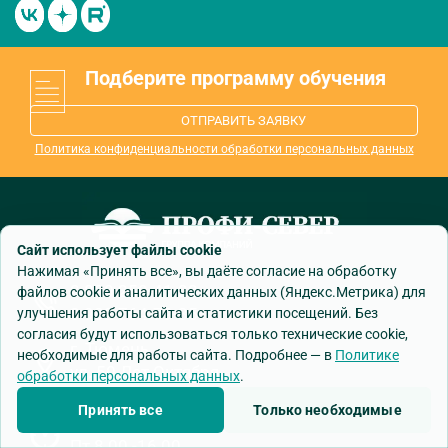
Подберите программу обучения
ОТПРАВИТЬ ЗАЯВКУ
Политика конфиденциальности обработки персональных данных
Сайт использует файлы cookie
Нажимая «Принять все», вы даёте согласие на обработку
8 800 250-41-22
файлов cookie и аналитических данных (Яндекс.Метрика) для
8 982 764-79-35
улучшения работы сайта и статистики посещений. Без
согласия будут использоваться только технические cookie,
г. Тюмень,
необходимые для работы сайта. Подробнее — в
Политике
ул. 50 Лет Октября,
обработки персональных данных
.
д.118, помещ. 613
Принять все
Только необходимые
Пн-чт: 08.00 - 17.00
Пт 8.00 -16.00